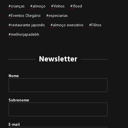
#
crianças
#
almoço
#
Vinhos
#
Ifood
#
Eventos Olegário
#
especiarias
#
restaurante japonês
#
almoço executivo
#
Filhos
#
melhorjapadebh
Newsletter
Nome
Sobrenome
E-mail