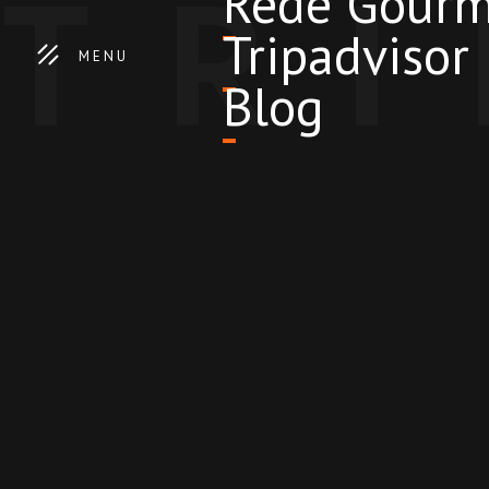
TR
Rede Gourm
Tripadvisor
MENU
Blog