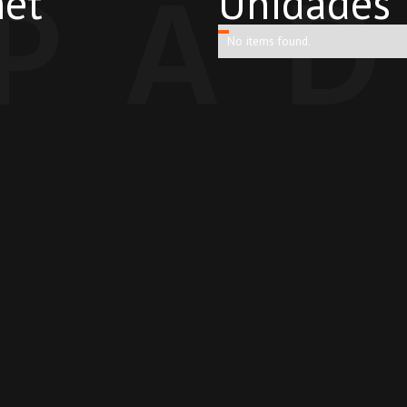
IPA
et
Unidades
No items found.
AVALIAÇÕES
|
TRIPADVISOR
Olegário Jardins